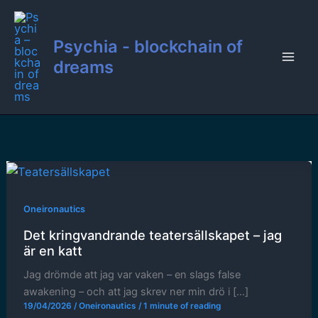
Hoppa
till
Psychia - blockchain of
innehåll
dreams
Oneironautics
Det kringvandrande teatersällskapet – jag
är en katt
Jag drömde att jag var vaken – en slags false
awakening – och att jag skrev ner min drö i […]
19/04/2026
/
Oneironautics
/
1 minute of reading